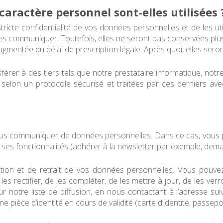
ractère personnel sont-elles utilisées 
icte confidentialité de vos données personnelles et de les util
es communiquer. Toutefois, elles ne seront pas conservées plu
gmentée du délai de prescription légale. Après quoi, elles seron
érer à des tiers tels que notre prestataire informatique, not
 selon un protocole sécurisé et traitées par ces derniers av
nous communiquer de données personnelles. Dans ce cas, vous p
ses fonctionnalités (adhérer à la newsletter par exemple, dema
ction et de retrait de vos données personnelles. Vous pouvez
es rectifier, de les compléter, de les mettre à jour, de les ve
r notre liste de diffusion, en nous contactant à l’adresse su
 pièce d’identité en cours de validité (carte d’identité, passep