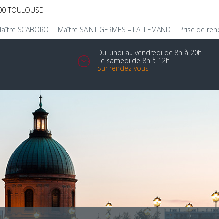
1400 TOULOUSE
aître SCABORO
Maître SAINT GERMES – LALLEMAND
Prise de re
Du lundi au vendredi de 8h à 20h
Le samedi de 8h à 12h
Sur rendez-vous