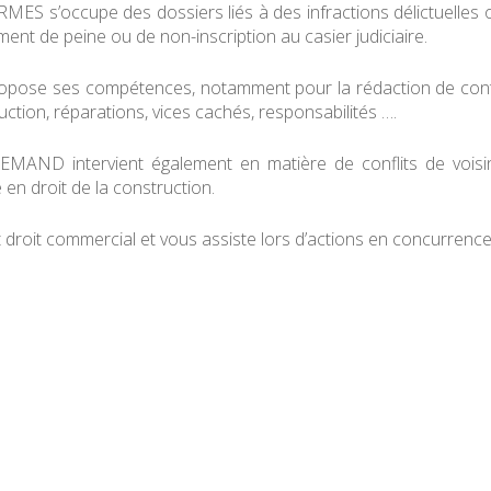
ES s’occupe des dossiers liés à des infractions délictuelles ou
nt de peine ou de non-inscription au casier judiciaire.
ropose ses compétences, notamment pour la rédaction de contrat
ruction, réparations, vices cachés, responsabilités ….
ND intervient également en matière de conflits de voisina
e en droit de la construction.
t droit commercial et vous assiste lors d’actions en concurrence