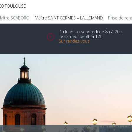
1400 TOULOUSE
aître SCABORO
Maître SAINT GERMES – LALLEMAND
Prise de re
Du lundi au vendredi de 8h à 20h
Le samedi de 8h à 12h
Sur rendez-vous